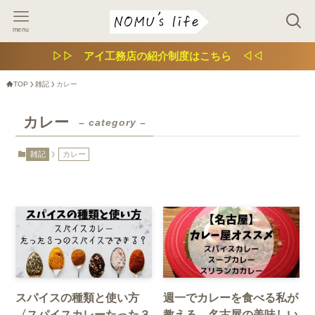
menu
▷▷ アイ工務店の紹介制度はこちら ◁◁
TOP
雑記
カレー
カレー
– category –
雑記
カレー
スパイスの種類と使い方
週一でカレーを食べる私が
〈スパイスカレーたった３
教える 名古屋の美味しい