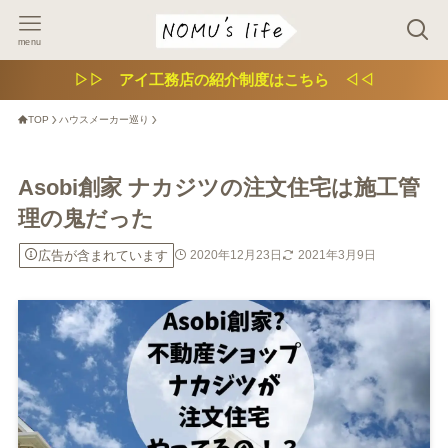
menu
▷▷ アイ工務店の紹介制度はこちら ◁◁
TOP
ハウスメーカー巡り
Asobi創家 ナカジツの注文住宅は施工管
理の鬼だった
広告が含まれています
2020年12月23日
2021年3月9日