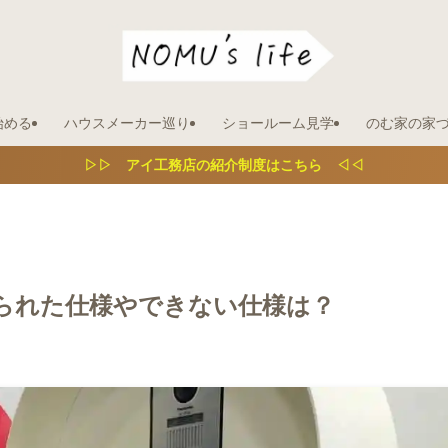
始める
ハウスメーカー巡り
ショールーム見学
のむ家の家
▷▷ アイ工務店の紹介制度はこちら ◁◁
られた仕様やできない仕様は？